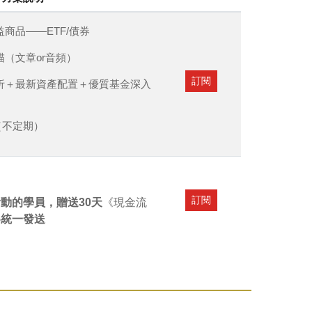
益商品——ETF/債券
描（文章or音頻）
訂閱
分析＋最新資產配置＋優質基金深入
紹（不定期）
訂閱
動的學員，贈送30天
《現金流
15統一發送