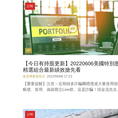
訂閱
VIP
【今日有持股更新】20220606美國特別
精選組合最新績效搶先看
收息專家黃世洽
2022/06/06 17:23
【重要提醒】注意～近期很多詐騙團體透過大量使用假
帳號、冒用、偽裝開立Line群。這是詐騙！現金流先生..
訂閱