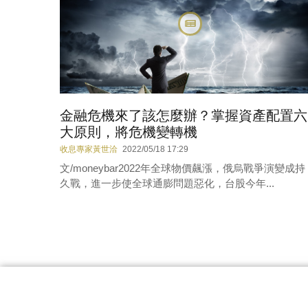
金融危機來了該怎麼辦？掌握資產配置六
大原則，將危機變轉機
收息專家黃世洽
2022/05/18 17:29
文/moneybar2022年全球物價飆漲，俄烏戰爭演變成持
久戰，進一步使全球通膨問題惡化，台股今年...