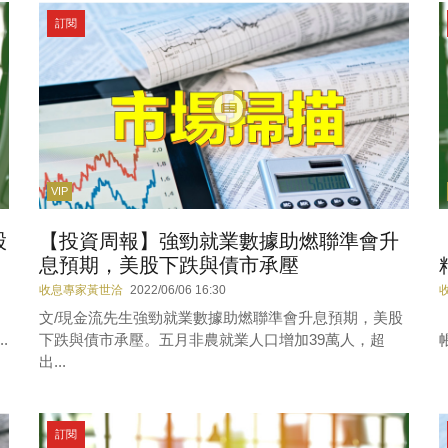
訂閱
VIP
股
【投資周報】強勁就業數據助燃聯準會升
息預期，美股下跌與債市承壓
收息專家黃世洽
2022/06/06 16:30
文/現金流先生強勁就業數據助燃聯準會升息預期，美股
.
下跌與債市承壓。五月非農就業人口增加39萬人，超
出...
訂閱