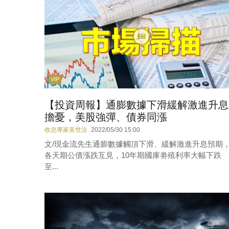
VIP
【投資周報】通膨數據下滑緩解激進升息
擔憂，美股強彈、債券同漲
收息專家黃世洽
2022/05/30 15:00
文/現金流先生通膨數據觸頂下滑、緩解激進升息預期
各天期公債漲跌互見，10年期國庫劵殖利率大幅下跌
至...