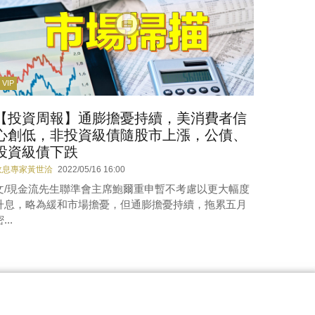
VIP
【投資周報】通膨擔憂持續，美消費者信
心創低，非投資級債隨股市上漲，公債、
投資級債下跌
收息專家黃世洽
2022/05/16 16:00
文/現金流先生聯準會主席鮑爾重申暫不考慮以更大幅度
升息，略為緩和市場擔憂，但通膨擔憂持續，拖累五月
...