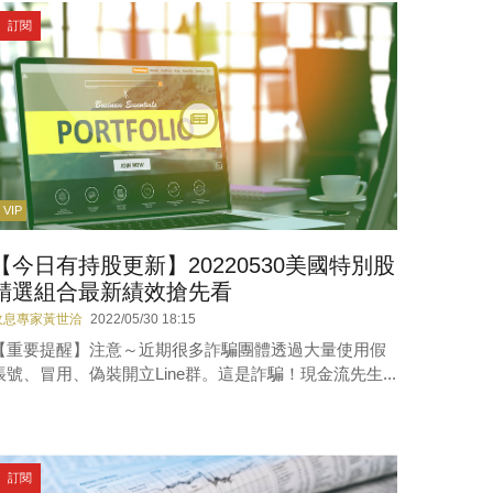
訂閱
VIP
【今日有持股更新】20220530美國特別股
精選組合最新績效搶先看
收息專家黃世洽
2022/05/30 18:15
【重要提醒】注意～近期很多詐騙團體透過大量使用假
帳號、冒用、偽裝開立Line群。這是詐騙！現金流先生...
訂閱