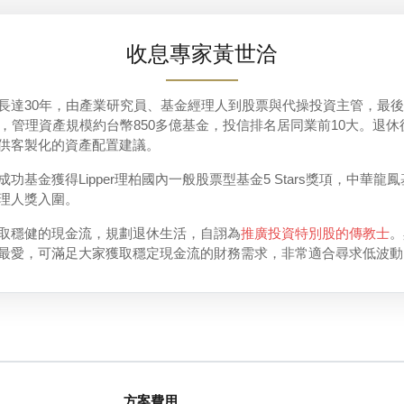
收息專家黃世洽
長達30年，由產業研究員、基金經理人到股票與代操投資主管，最
，管理資產規模約台幣850多億基金，投信排名居同業前10大。退休後
戶提供客製化的資產配置建議。
基金獲得Lipper理柏國內一般股票型基金5 Stars獎項，中華
理人獎入圍。
取穩健的現金流，規劃退休生活，自詡為
推廣投資特別股的傳教士
。
最愛，可滿足大家獲取穩定現金流的財務需求，非常適合尋求低波動
方案費用