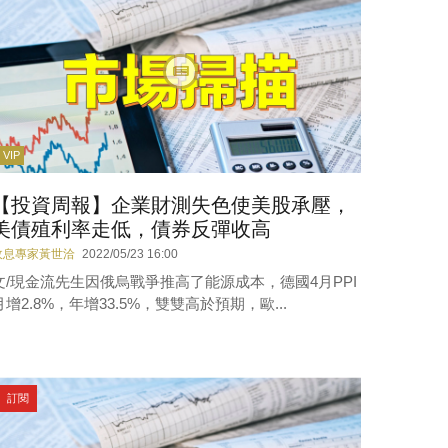
VIP
【投資周報】企業財測失色使美股承壓，
美債殖利率走低，債券反彈收高
收息專家黃世洽
2022/05/23 16:00
文/現金流先生因俄烏戰爭推高了能源成本，德國4月PPI
月增2.8%，年增33.5%，雙雙高於預期，歐...
訂閱