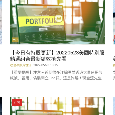
VIP
【今日有持股更新】20220523美國特別股
精選組合最新績效搶先看
收息專家黃世洽
2022/05/23 18:15
，
【重要提醒】注意～近期很多詐騙團體透過大量使用假
帳號、冒用、偽裝開立Line群。這是詐騙！現金流先生...
訂閱