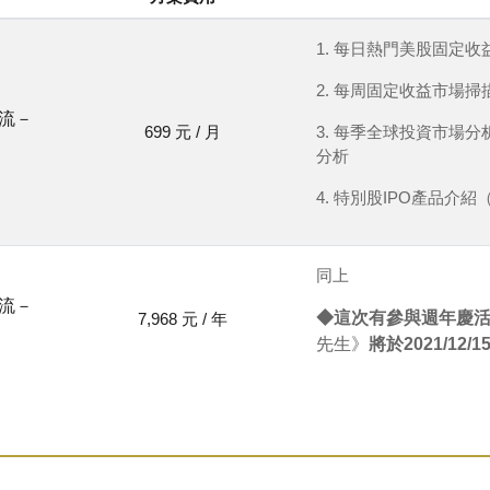
1. 每日熱門美股固定收
2. 每周固定收益市場掃
流－
699 元 / 月
3. 每季全球投資市場
分析
4. 特別股IPO產品介
同上
流－
◆這次有參與週年慶活
7,968 元 / 年
先生》
將於2021/12/