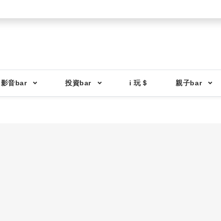
影音bar
投資bar
i 玩＄
親子bar