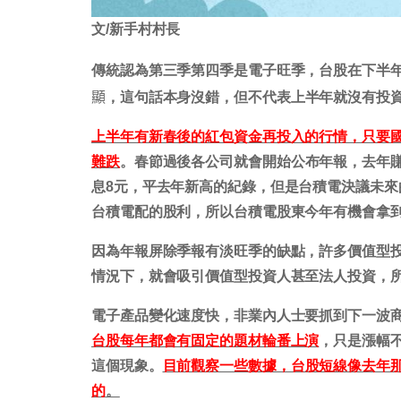
文/新手村村長
傳統認為第三季第四季是電子旺季，台股在下半
顯
，這句話本身沒錯，但不代表上半年就沒有投
上半年有新春後的紅包資金再投入的行情，只要國
難跌
。春節過後各公司就會開始公布年報，去年
息8元，平去年新高的紀錄，但是台積電決議未來
台積電配的股利，所以台積電股東今年有機會拿到1
因為年報屏除季報有淡旺季的缺點，許多價值型
情況下，就會吸引價值型投資人甚至法人投資，
電子產品變化速度快，非業內人士要抓到下一波
台股每年都會有固定的題材輪番上演
，只是漲幅
這個現象。
目前觀察一些數據，台股短線像去年
的
。