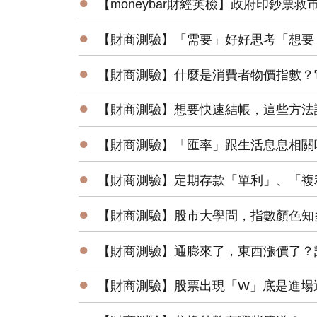
●
【moneybar財經英檢】政府印鈔票
●
【財商測驗】「需要」好好思考「想要
●
【財商測驗】什麼是消費者物價指數？
●
【財商測驗】想要快速結帳，這些方法
●
【財商測驗】「匯率」跟生活息息相關
●
【財商測驗】定期存款「單利」、「複
●
【財商測驗】股市大學問，指數顏色知
●
【財商測驗】通膨來了，東西漲價了？
●
【財商測驗】股票出現「W」底是進場