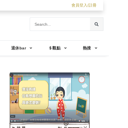
會員登入/註冊
退休bar
＄觀點
熱搜