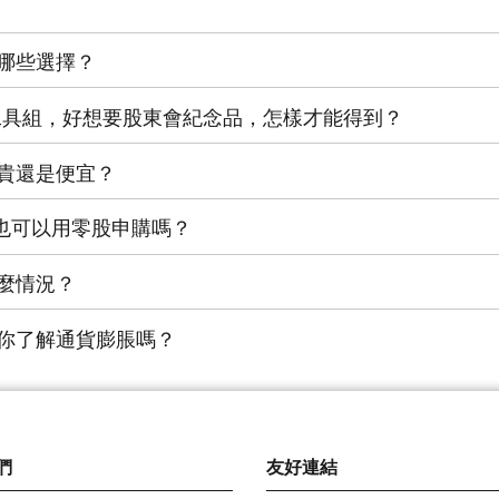
哪些選擇？
工具組，好想要股東會紀念品，怎樣才能得到？
貴還是便宜？
F也可以用零股申購嗎？
麼情況？
你了解通貨膨脹嗎？
們
友好連結