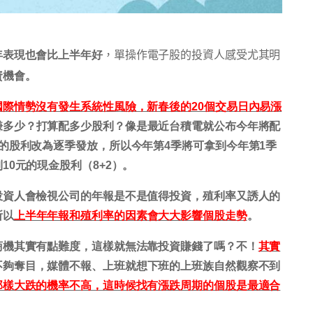
，單操作電子股的投資人感受尤其明
年表現也會比上半年好
資機會。
際情勢沒有發生系統性風險，新春後的20個交易日內易漲
賺多少？打算配多少股利？像是最近台積電就公布今年將配
的股利改為逐季發放，所以今年第4季將可拿到今年第1季
0元的現金股利（8+2）。
投資人會檢視公司的年報是不是值得投資，殖利率又誘人的
所以
上半年年報和殖利率的因素會大大影響個股走勢
。
商機其實有點難度，這樣就無法靠投資賺錢了嗎？不！
其實
不夠奪目，媒體不報、上班就想下班的上班族自然觀察不到
那樣大跌的機率不高，這時候找有漲跌周期的個股是最適合