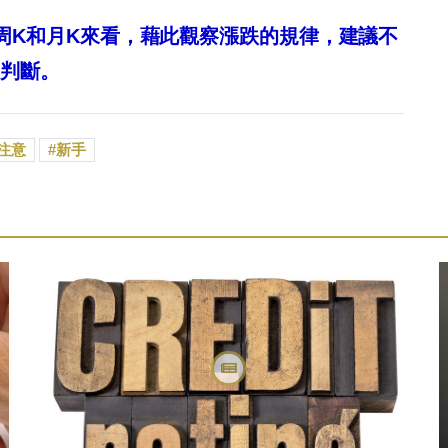
周K和月K來看，藉此觀察漲跌的規律，建議不
易判斷。
注意
新手