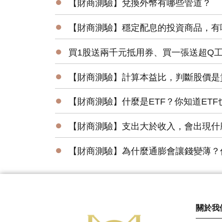
●
【財商測驗】兌換外幣有哪些管道？
●
【財商測驗】穩定配息的投資商品，有
●
買1股送兩千元抵用券、買一張送超Q
●
【財商測驗】計算本益比，判斷股價是
●
【財商測驗】什麼是ETF？你知道ET
●
【財商測驗】支出大於收入，會出現什
●
【財商測驗】為什麼通膨會讓錢變薄？
關於我