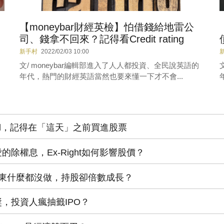
【moneybar財經英檢】怕借錢給地雷公
司、錢拿不回來？記得看Credit rating
新手村
2022/02/03 10:00
文/ moneybar編輯部進入了人人都投資、全民說英語的
年代，熱門的財經英語當然也要來懂一下才不會...
dend，記得在「這天」之前買進股票
的除權息，Ex-Right如何影響股價？
lit讓股東什麼都沒做，持股卻倍數成長？
獎，投資人瘋抽籤IPO？