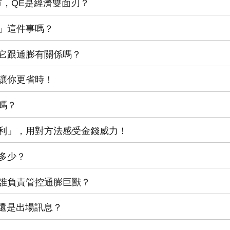
救市，QE是經濟雙面刃？
」這件事嗎？
它跟通膨有關係嗎？
讓你更省時！
嗎？
利」，用對方法感受金錢威力！
多少？
誰負責管控通膨巨獸？
還是出場訊息？