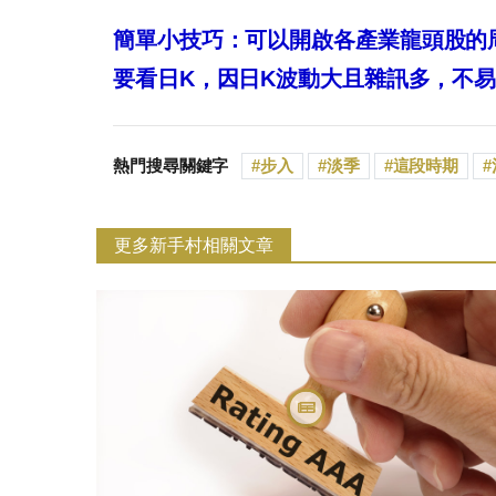
簡單小技巧：
可以開啟各產業龍頭股的
要看日K，因日K波動大且雜訊多，不
熱門搜尋關鍵字
步入
淡季
這段時期
更多新手村相關文章