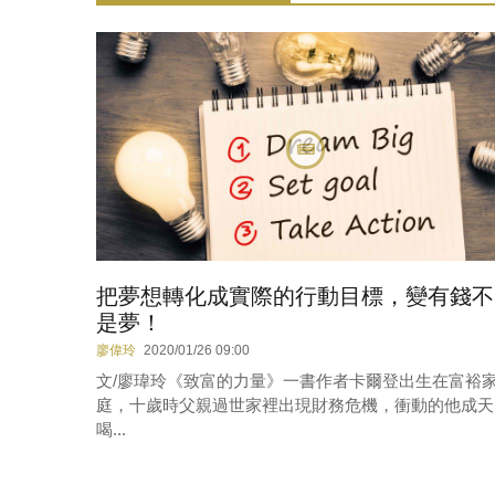
把夢想轉化成實際的行動目標，變有錢不
是夢！
廖偉玲
2020/01/26 09:00
文/廖瑋玲《致富的力量》一書作者卡爾登出生在富裕
庭，十歲時父親過世家裡出現財務危機，衝動的他成天
喝...