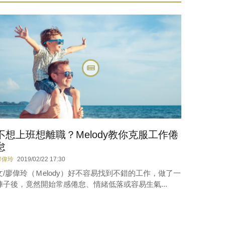
不想上班想離職？Melody教你克服工作倦
怠
廖偉玲
2019/02/22 17:30
文/廖偉玲（Ｍelody）好不容易找到不錯的工作，做了一
陣子後，竟然開始常感倦怠、情緒低落或容易生氣...