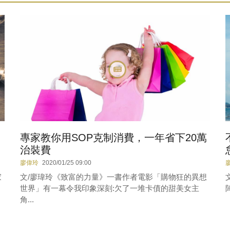
專家教你用SOP克制消費，一年省下20萬
治裝費
廖偉玲
2020/01/25 09:00
家
文/廖瑋玲《致富的力量》一書作者電影「購物狂的異想
世界」有一幕令我印象深刻:欠了一堆卡債的甜美女主
角...