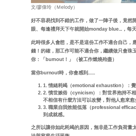
文/廖偉玲（Ｍelody）
好不容易找到不錯的工作，做了一陣子後，竟然
眼、每逢禮拜天下午就開始monday blue..
此時很多人會想，是不是這份工作不適合自己，
錢！的確，那工作可能不適合你，繼續做只會珠
你：「burnout！」（被工作燃燒殆盡）
當你burnout時，你會感到......
1.
情緒耗竭
（emotional exhaust
2.
憤世嫉俗
（cynicism）：對世界抱
不相信有什麼方法可以改變，對他人愈來愈
3.
職業自我效能低落
（professional
到成就感。
之所以讓你如此耗竭的原因，無非是工作負荷量
法與家庭生活平衡。