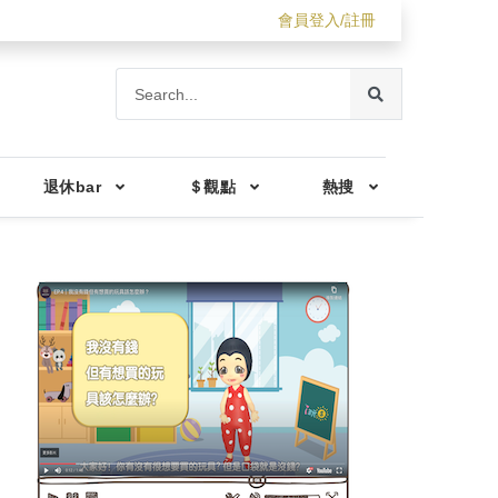
會員登入/註冊
退休bar
＄觀點
熱搜