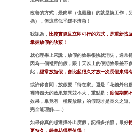
改善的方式，最簡單（也最難）的就是換工作，
操），但這些似乎緩不濟急！
我認為，
比較實際且立即可行的方式，是重新找
掌握放假的訣竅！
就心理學上來說，放假的效果很快就消失，通常
因為一個禮拜的假，跟十天以上的假期效果差不
此，
經常放短假，會比起很久才放一次長假來得
或許你會問，放假要「待在家」還是「花錢外出
裡待四天的效果差異並不大，重點是：
度假期間
效果，畢竟有「極度放鬆」的假期才是長久之道
完全能理解.......）
如果你真的想選擇外出度假，記得多拍照，最好
更持久，錢會花得更值得！