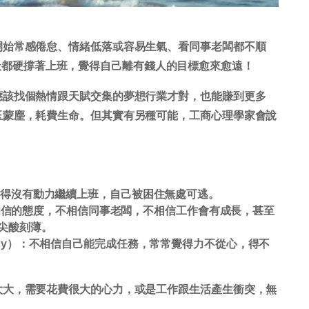
開始常感倦怠、情緒低落或容易生氣、看同事老闆都不順
.，每天都硬撐著上班，覺得自己離有錢人的目標愈來愈遠！
應該找個熱情跟天賦交集的夢想行業才對，也能賺到更多
玉蒙塵，耗費生命。但其實有另種可能，
工商心理學家會說
ion）：覺得沒有動力繼續上班，自己被困住無處可逃。
持不相信的態度，不相信同事老闆，不相信工作會有成長，甚至
尖酸刻薄。
 efficacy）：不相信自己能完成任務，常常覺得力不從心，得不
太大，需要花費很大的心力，或是工作跟生活產生衝突，無