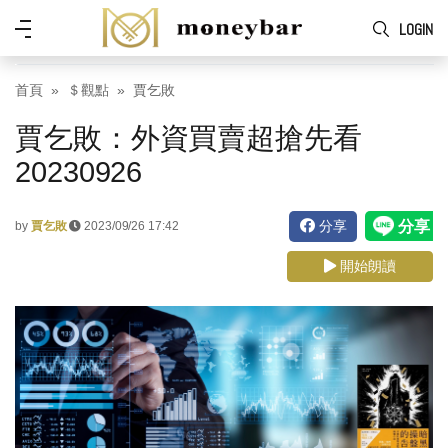
Skip to main content
功
LOGIN
能
表
首頁
＄觀點
賈乞敗
賈乞敗：外資買賣超搶先看
20230926
分享
by
賈乞敗
2023/09/26 17:42
開始朗讀