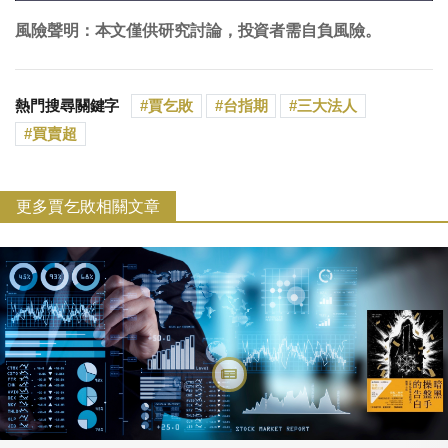
風險聲明：本文僅供研究討論，投資者需自負風險。
熱門搜尋關鍵字
賈乞敗
台指期
三大法人
買賣超
更多賈乞敗相關文章