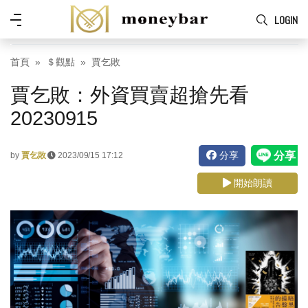
Skip to main content
功
LOGIN
能
表
首頁
＄觀點
賈乞敗
賈乞敗：外資買賣超搶先看
20230915
分享
by
賈乞敗
2023/09/15 17:12
開始朗讀