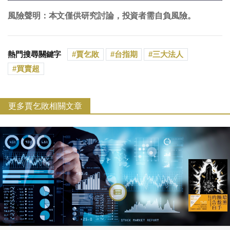
風險聲明：本文僅供研究討論，投資者需自負風險。
熱門搜尋關鍵字
賈乞敗
台指期
三大法人
買賣超
更多賈乞敗相關文章