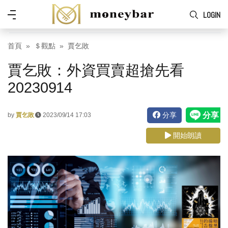
Skip to main content
功
LOGIN
能
表
首頁
＄觀點
賈乞敗
賈乞敗：外資買賣超搶先看
20230914
分享
by
賈乞敗
2023/09/14 17:03
開始朗讀