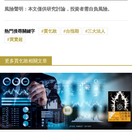
風險聲明：本文僅供研究討論，投資者需自負風險。
熱門搜尋關鍵字
賈乞敗
台指期
三大法人
買賣超
更多賈乞敗相關文章