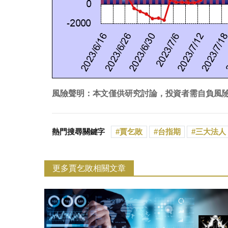
風險聲明：本文僅供研究討論，投資者需自負風
熱門搜尋關鍵字
賈乞敗
台指期
三大法人
更多賈乞敗相關文章