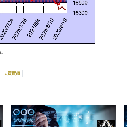
險。
買賣超