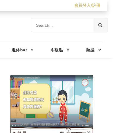
會員登入/註冊
退休bar
＄觀點
熱搜