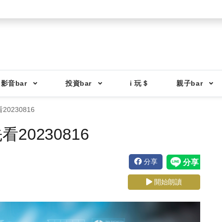
影音bar
投資bar
i 玩＄
親子bar
0230816
0230816
分享
開始朗讀