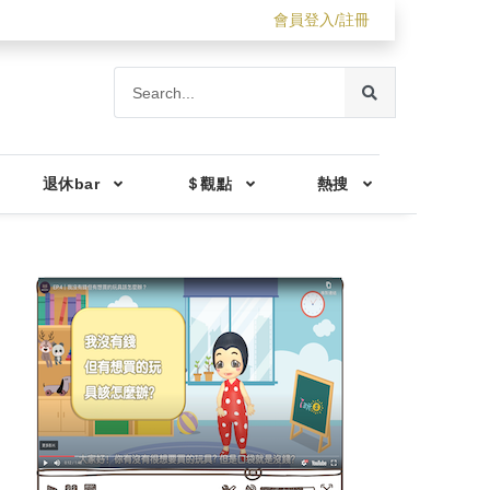
會員登入/註冊
退休bar
＄觀點
熱搜