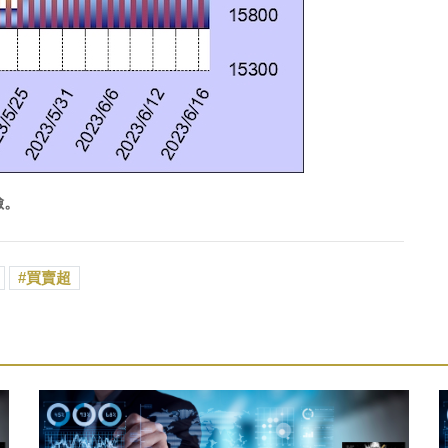
險。
買賣超