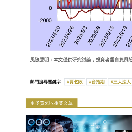
風險聲明：本文僅供研究討論，投資者需自負風
熱門搜尋關鍵字
賈乞敗
台指期
三大法人
更多賈乞敗相關文章