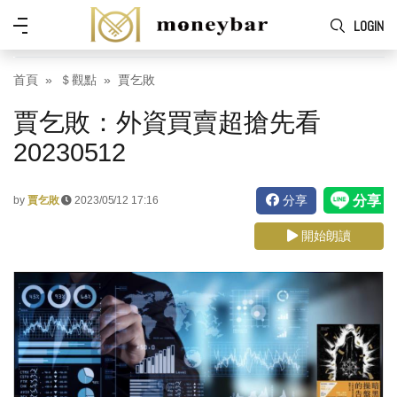
Skip to main content
功
LOGIN
能
表
首頁
＄觀點
賈乞敗
賈乞敗：外資買賣超搶先看
20230512
分享
by
賈乞敗
2023/05/12 17:16
開始朗讀