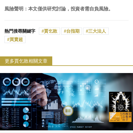
風險聲明：本文僅供研究討論，投資者需自負風險。
熱門搜尋關鍵字
賈乞敗
台指期
三大法人
買賣超
更多賈乞敗相關文章