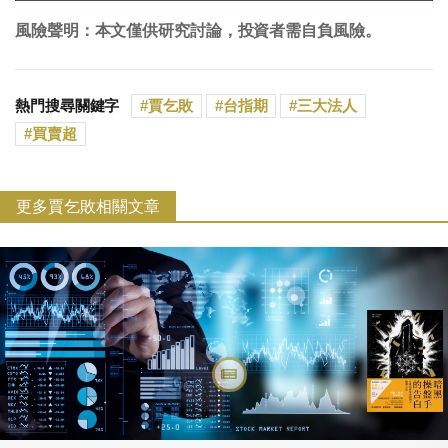
風險聲明：本文僅供研究討論，投資者需自負風險。
熱門搜尋關鍵字
賈乞敗
台指期
三大法人
買賣超
更多賈乞敗相關文章