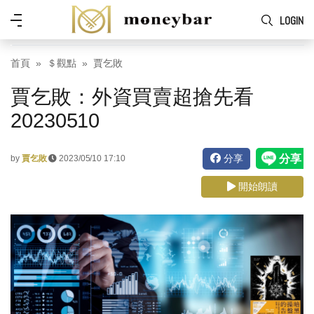
Skip to main content
功
LOGIN
能
表
首頁
＄觀點
賈乞敗
賈乞敗：外資買賣超搶先看
20230510
分享
by
賈乞敗
2023/05/10 17:10
開始朗讀