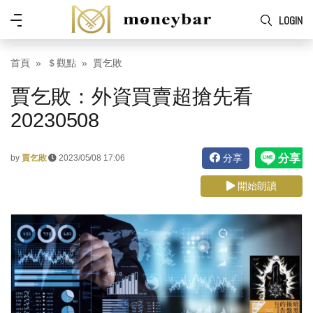
Skip to main content
功
LOGIN
能
表
首頁
＄觀點
賈乞敗
賈乞敗：外資買賣超搶先看
20230508
分享
by
賈乞敗
2023/05/08 17:06
開始朗讀