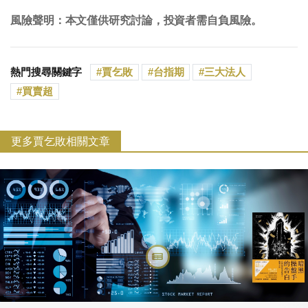
風險聲明：本文僅供研究討論，投資者需自負風險。
熱門搜尋關鍵字
賈乞敗
台指期
三大法人
買賣超
更多賈乞敗相關文章