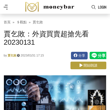
Skip to main content
功
LOGIN
能
表
首頁
＄觀點
賈乞敗
賈乞敗：外資買賣超搶先看
20230131
分享
by
賈乞敗
2023/01/31 17:15
開始朗讀