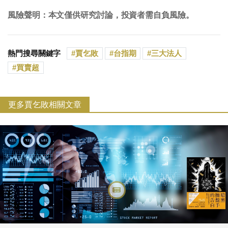
風險聲明：本文僅供研究討論，投資者需自負風險。
熱門搜尋關鍵字
賈乞敗
台指期
三大法人
買賣超
更多賈乞敗相關文章