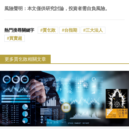
風險聲明：本文僅供研究討論，投資者需自負風險。
熱門搜尋關鍵字
賈乞敗
台指期
三大法人
買賣超
更多賈乞敗相關文章