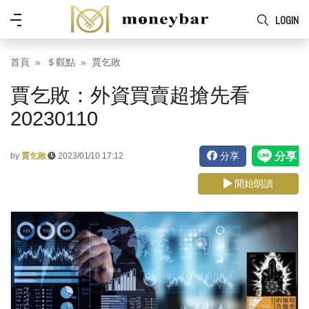
Skip to main content
功
LOGIN
能
表
首頁
＄觀點
賈乞敗
賈乞敗：外資買賣超搶先看
20230110
分享
by
賈乞敗
2023/01/10 17:12
開始朗讀