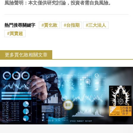
風險聲明：本文僅供研究討論，投資者需自負風險。
熱門搜尋關鍵字
賈乞敗
台指期
三大法人
買賣超
更多賈乞敗相關文章