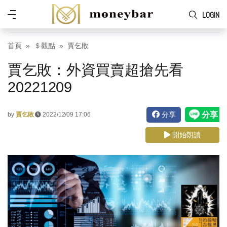
Skip to main content
功
LOGIN
能
表
首頁
＄觀點
賈乞敗
賈乞敗：外資買賣超搶先看
20221209
分享
by
賈乞敗
2022/12/09 17:06
開始朗讀