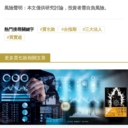
風險聲明：本文僅供研究討論，投資者需自負風險。
熱門搜尋關鍵字
賈乞敗
台指期
三大法人
買賣超
更多賈乞敗相關文章