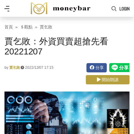
Skip to main content
功
LOGIN
能
表
首頁
＄觀點
賈乞敗
賈乞敗：外資買賣超搶先看
20221207
分享
by
賈乞敗
2022/12/07 17:15
開始朗讀