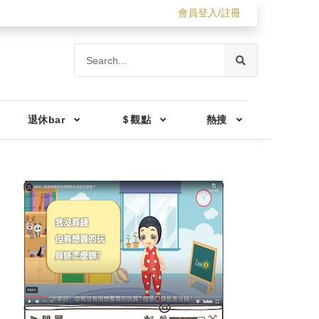
會員登入/註冊
退休bar
＄觀點
熱搜