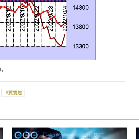
險。
買賣超