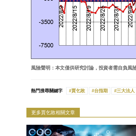
風險聲明：本文僅供研究討論，投資者需自負風
熱門搜尋關鍵字
賈乞敗
台指期
三大法人
更多賈乞敗相關文章