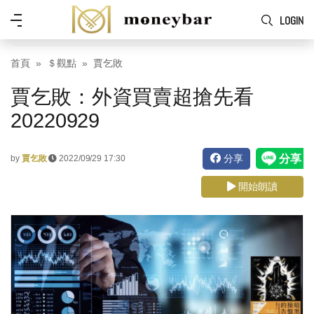
Skip to main content
功
LOGIN
能
表
首頁
＄觀點
賈乞敗
賈乞敗：外資買賣超搶先看
20220929
分享
by
賈乞敗
2022/09/29 17:30
開始朗讀