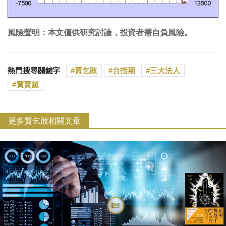
風險聲明：本文僅供研究討論，投資者需自負風險。
熱門搜尋關鍵字
賈乞敗
台指期
三大法人
買賣超
更多賈乞敗相關文章