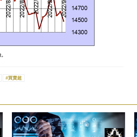
險。
買賣超