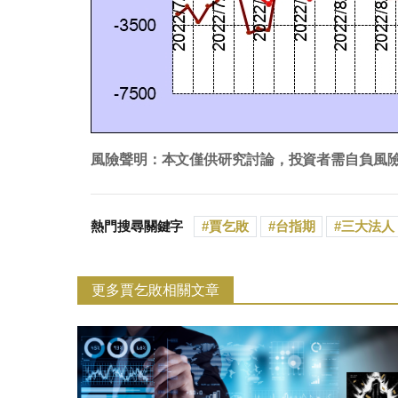
風險聲明：本文僅供研究討論，投資者需自負風
熱門搜尋關鍵字
賈乞敗
台指期
三大法人
更多賈乞敗相關文章