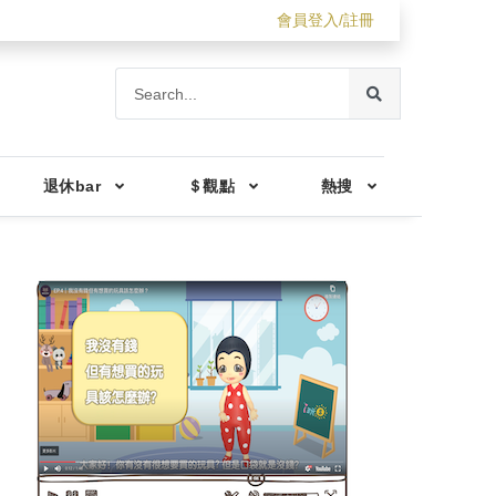
會員登入/註冊
退休bar
＄觀點
熱搜