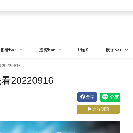
影音bar
投資bar
i 玩＄
親子bar
0220916
0220916
分享
開始朗讀