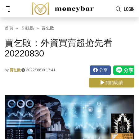
Skip to main content
功
LOGIN
能
表
首頁
＄觀點
賈乞敗
賈乞敗：外資買賣超搶先看
20220830
分享
by
賈乞敗
2022/08/30 17:41
開始朗讀