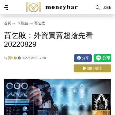
Skip to main content
功
LOGIN
能
表
首頁
＄觀點
賈乞敗
賈乞敗：外資買賣超搶先看
20220829
分享
by
賈乞敗
2022/08/29 17:50
開始朗讀