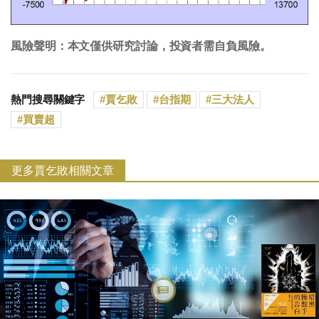
風險聲明：本文僅供研究討論，投資者需自負風險。
熱門搜尋關鍵字
賈乞敗
台指期
三大法人
買賣超
更多賈乞敗相關文章