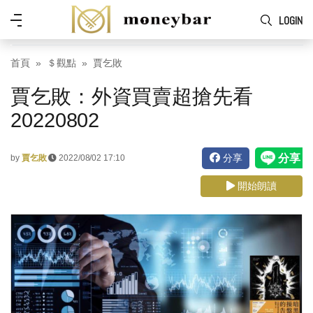
Skip to main content
功
LOGIN
能
表
首頁
＄觀點
賈乞敗
賈乞敗：外資買賣超搶先看
20220802
分享
by
賈乞敗
2022/08/02 17:10
開始朗讀