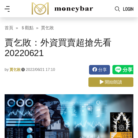
Skip to main content
功
LOGIN
能
表
首頁
＄觀點
賈乞敗
賈乞敗：外資買賣超搶先看
20220621
分享
by
賈乞敗
2022/06/21 17:10
開始朗讀