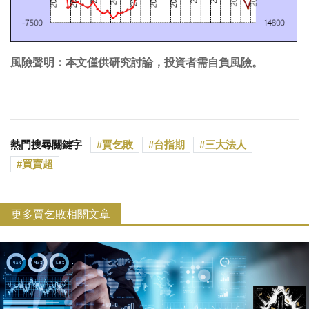
風險聲明：本文僅供研究討論，投資者需自負風險。
熱門搜尋關鍵字
賈乞敗
台指期
三大法人
買賣超
更多賈乞敗相關文章