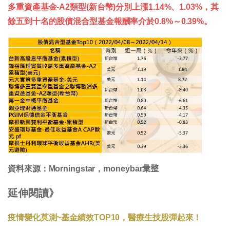
多重資產基金-A2類型(新台幣)分別上漲1.14%、1.03%，其
餘五到十名的股債混合型基金報酬率介於0.8%～0.39%。
資料來源：Morningstar，moneybar𢑥整
延伸閱讀》
疫情變化莫測~基金績效TOP10，醫療生技股彈起來！