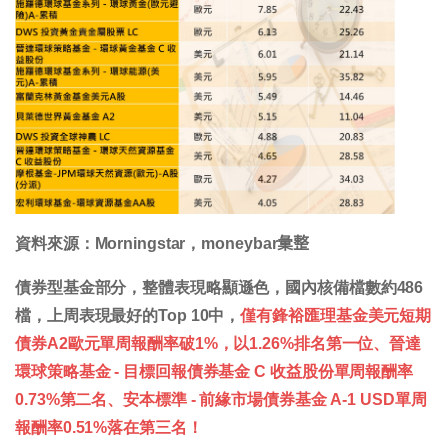
資料來源：Morningstar，moneybar𢑥整
債券型基金部分，整體表現略顯遜色，國內核備檔數約486
檔，上周表現最好的Top 10中，
僅有鋒裕匯理基金美元短期
債券A2歐元單周報酬率破1%，以1.26%排名第一位、晉達
環球策略基金 - 目標回報債券基金 C 收益股份單周報酬率
0.73%第二名、安本標準 - 前緣市場債券基金 A-1 USD單周
報酬率0.51%落在第三名！