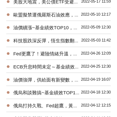
●
2022-05-17 11:59
美股大地震，美公債ETF受避險買盤青睞
●
2022-05-10 12:17
歐盟擬禁運俄羅斯石油效應，原油ETF績效衝第一
●
2022-05-09 12:30
油價續漲~基金績效TOP10，能源基金漲勢未歇！
●
2022-05-03 11:42
科技股跌深反彈，恆生指數翻紅，港股ETF一吐怨氣
●
2022-04-26 12:09
Fed更鷹了！避險情緒升溫，反向ETF躍市場主流
●
2022-04-25 12:30
ECB升息時間未定～基金績效TOP10，歐洲基金反彈！
●
2022-04-19 16:07
油價強彈，供給面有新變數，原油ETF績效遙遙領先
●
2022-04-18 12:30
俄烏和談難搞~基金績效TOP10，能源、金屬漲勢未歇！
●
2022-04-12 12:15
俄烏打持久戰、Fed超鷹，黃豆、美元ETF績優