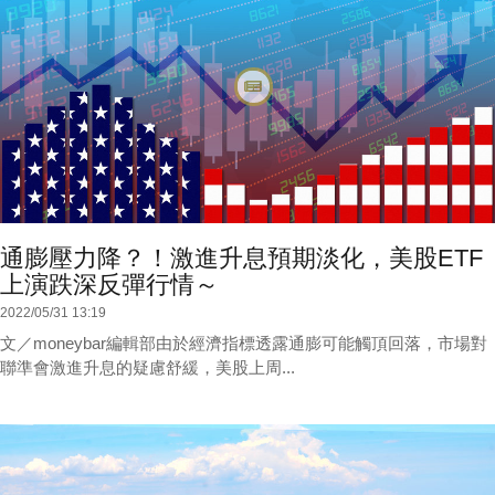
通膨壓力降？！激進升息預期淡化，美股ETF
上演跌深反彈行情～
2022/05/31 13:19
文／moneybar編輯部由於經濟指標透露通膨可能觸頂回落，市場對
聯準會激進升息的疑慮舒緩，美股上周...