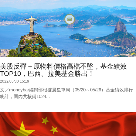
美股反彈＋原物料價格高檔不墜，基金績效
TOP10，巴西、拉美基金勝出！
2022/05/30 15:19
文／moneybar編輯部根據晨星單周（05/20～05/26）基金績效排行
統計，國內共核備1024...