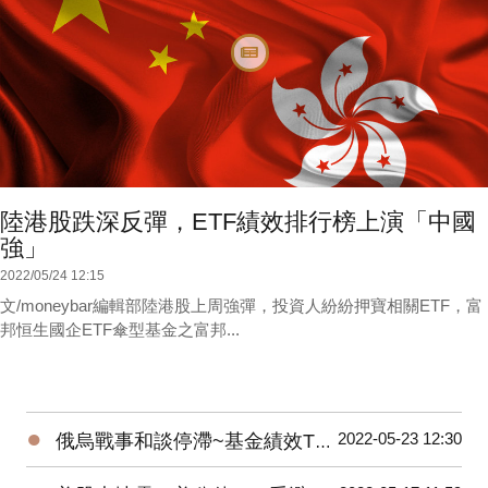
陸港股跌深反彈，ETF績效排行榜上演「中國
強」
2022/05/24 12:15
文/moneybar編輯部陸港股上周強彈，投資人紛紛押寶相關ETF，富
邦恒生國企ETF傘型基金之富邦...
●
2022-05-23 12:30
俄烏戰事和談停滯~基金績效TOP10，能源基金領漲！