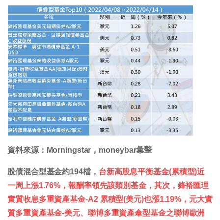
資料來源：Morningstar，moneybar𢑥整
股債混合型基金約194檔，
台新高股息平衡基金(累積型)近
一周上漲1.76%，報酬率領先該類別基金，其次，鋒裕匯理
實質收息多
重資產基金-A2 累積型(美元)也漲1.19%，元大實
質多重資產基金-美元、聯博多重資產傘型基金之聯博歐洲