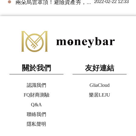
●
2022-02-22 12:33
兩朵烏雲罩頂！避險資產夯，黃金ETF績效閃亮
關於我們
友好連結
認識我們
GliaCloud
FQ財商測驗
樂居LEJU
Q&A
聯絡我們
隱私聲明