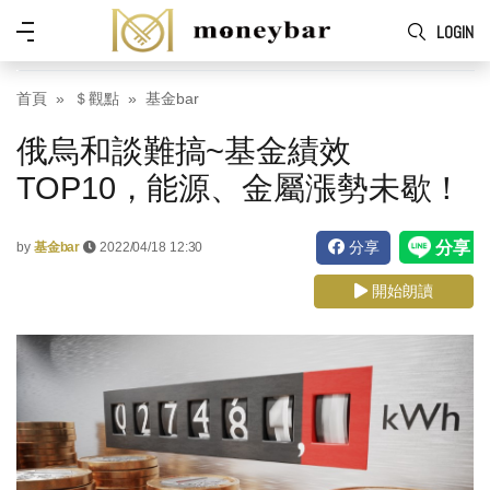
Skip to main content
功
LOGIN
能
表
首頁
＄觀點
基金bar
俄烏和談難搞~基金績效
TOP10，能源、金屬漲勢未歇！
分享
by
基金bar
2022/04/18 12:30
開始朗讀