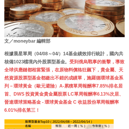
文／moneybar 編輯部
根據晨星單周（04/08～04/）14基金績效排行統計，國內共
核備1023檔境內外股票型基金。
受到俄烏戰事的衝擊，導致
全球供應鏈都相當緊張，在原物料價格狂飆下，貴金屬、天
然資源股票型基金都繳出不錯的成績單，施羅德環球基金系
列－環球黃金（歐元避險）A-累積單周報酬率7.85%排名居
首、DWS 投資黃金貴金屬股票 LC單周報酬率6.13%次居、
晉達環球策略基金 - 環球黃金基金 C 收益股份單周報酬率
6.01%排名第三！