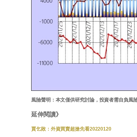
風險聲明：本文僅供研究討論，投資者需自負風
延伸閱讀》
賈乞敗：外資買賣超搶先看20220120