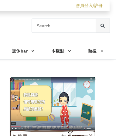
會員登入/註冊
退休bar
＄觀點
熱搜