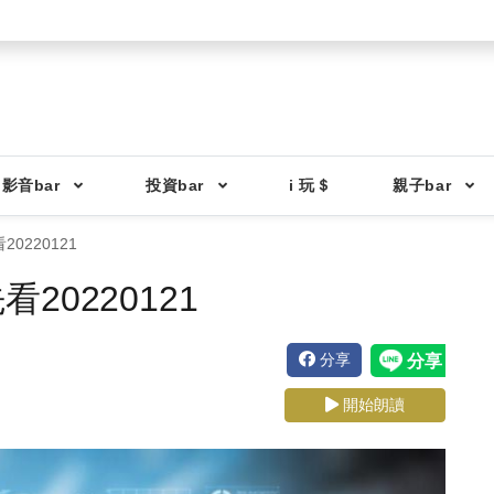
影音bar
投資bar
i 玩＄
親子bar
0220121
0220121
分享
開始朗讀