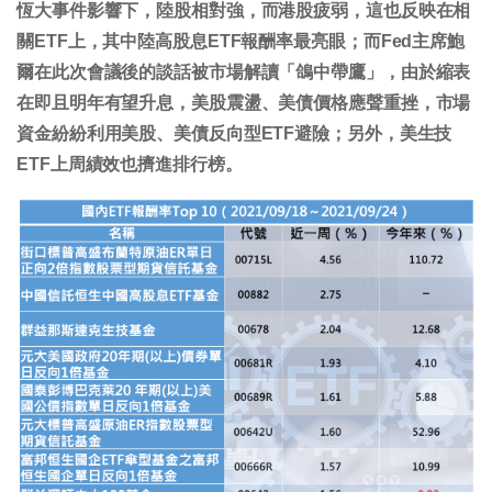
恆大事件影響下，陸股相對強，而港股疲弱，這也反映在相
關ETF上，其中陸高股息ETF報酬率最亮眼；而Fed主席鮑
爾在此次會議後的談話被市場解讀「鴿中帶鷹」，由於縮表
在即且明年有望升息，美股震盪、美債價格應聲重挫，市場
資金紛紛利用美股、美債反向型ETF避險；另外，美生技
ETF上周績效也擠進排行榜。