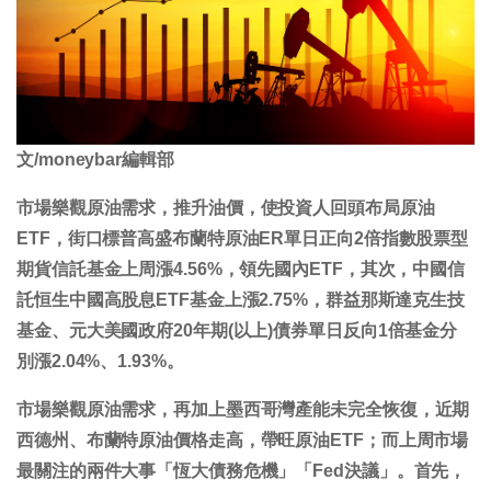
文/moneybar編輯部
市場樂觀原油需求，推升油價，使投資人回頭布局原油
ETF，街口標普高盛布蘭特原油ER單日正向2倍指數股票型
期貨信託基金上周漲4.56%，領先國內ETF，其次，中國信
託恒生中國高股息ETF基金上漲2.75%，群益那斯達克生技
基金、元大美國政府20年期(以上)債券單日反向1倍基金分
別漲2.04%、1.93%。
市場樂觀原油需求，再加上墨西哥灣產能未完全恢復，近期
西德州、布蘭特原油價格走高，帶旺原油ETF；而上周市場
最關注的兩件大事「恆大債務危機」「Fed決議」。首先，