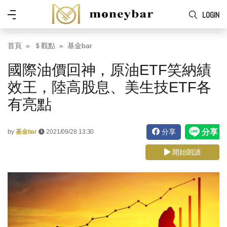
Skip to main content
功
LOGIN
能
表
首頁
＄觀點
基金bar
國際油價回神，原油ETF笑納績
效王，陸高股息、美生技ETF各
有亮點
分享
by
基金bar
2021/09/28 13:30
開始朗讀