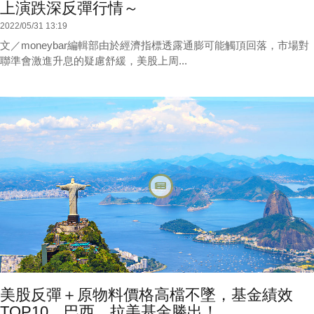
上演跌深反彈行情～
2022/05/31 13:19
文／moneybar編輯部由於經濟指標透露通膨可能觸頂回落，市場對
聯準會激進升息的疑慮舒緩，美股上周...
美股反彈＋原物料價格高檔不墜，基金績效
TOP10，巴西、拉美基金勝出！