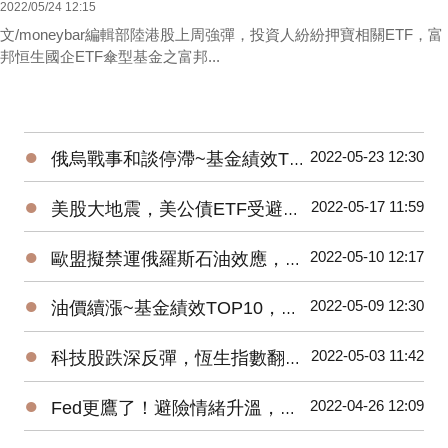
2022/05/24 12:15
文/moneybar編輯部陸港股上周強彈，投資人紛紛押寶相關ETF，富
邦恒生國企ETF傘型基金之富邦...
●
2022-05-23 12:30
俄烏戰事和談停滯~基金績效TOP10，能源基金領漲！
●
2022-05-17 11:59
美股大地震，美公債ETF受避險買盤青睞
●
2022-05-10 12:17
歐盟擬禁運俄羅斯石油效應，原油ETF績效衝第一
●
2022-05-09 12:30
油價續漲~基金績效TOP10，能源基金漲勢未歇！
●
2022-05-03 11:42
科技股跌深反彈，恆生指數翻紅，港股ETF一吐怨氣
●
2022-04-26 12:09
Fed更鷹了！避險情緒升溫，反向ETF躍市場主流