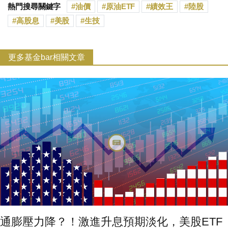
熱門搜尋關鍵字
油價
原油ETF
績效王
陸股
高股息
美股
生技
更多基金bar相關文章
通膨壓力降？！激進升息預期淡化，美股ETF