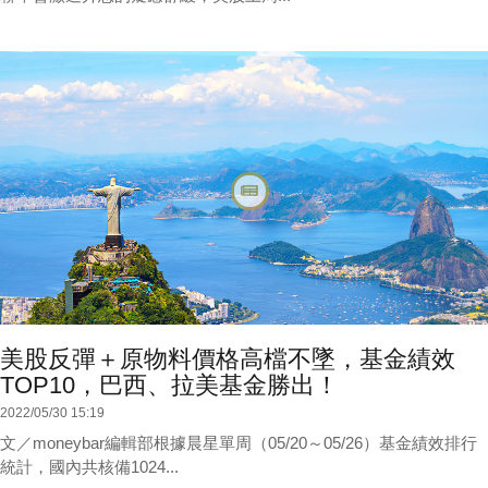
美股反彈＋原物料價格高檔不墜，基金績效
TOP10，巴西、拉美基金勝出！
2022/05/30 15:19
文／moneybar編輯部根據晨星單周（05/20～05/26）基金績效排行
統計，國內共核備1024...