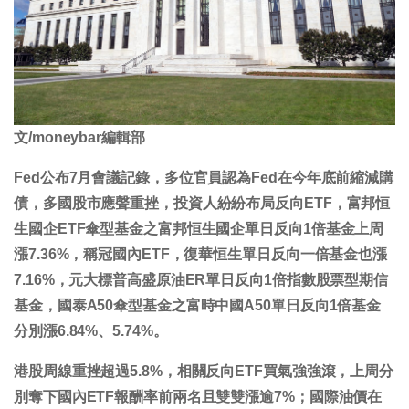
文/moneybar編輯部
Fed公布7月會議記錄，多位官員認為Fed在今年底前縮減購
債，多國股市應聲重挫，投資人紛紛布局反向ETF，富邦恒
生國企ETF傘型基金之富邦恒生國企單日反向1倍基金上周
漲7.36%，稱冠國內ETF，復華恒生單日反向一倍基金也漲
7.16%，元大標普高盛原油ER單日反向1倍指數股票型期信
基金，國泰A50傘型基金之富時中國A50單日反向1倍基金
分別漲6.84%、5.74%。
港股周線重挫超過5.8%，相關反向ETF買氣強強滾，上周分
別奪下國內ETF報酬率前兩名且雙雙漲逾7%；國際油價在