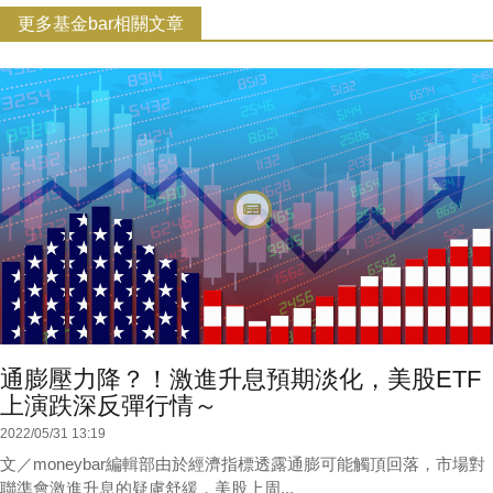
更多基金bar相關文章
通膨壓力降？！激進升息預期淡化，美股ETF
上演跌深反彈行情～
2022/05/31 13:19
文／moneybar編輯部由於經濟指標透露通膨可能觸頂回落，市場對
聯準會激進升息的疑慮舒緩，美股上周...