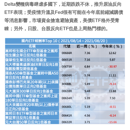
Delta變種病毒肆虐多國下，近期跌跌不休，推升原油反向
ETF表現；受疫情升溫及Fed很有可能在今年底前縮減購債
等消息影響，市場資金搶進避險資產，美債ETF格外受青
睞；另外，日股、台股反向ETF也是上周熱門標的。