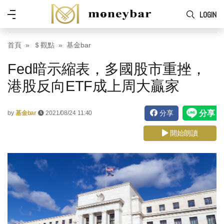
Skip to main content
功
LOGIN
能
表
首頁
＄觀點
基金bar
Fed暗示縮表，多國股市重挫，
港股反向ETF成上周大贏家
分享
by
基金bar
2021/08/24 11:40
開始朗讀