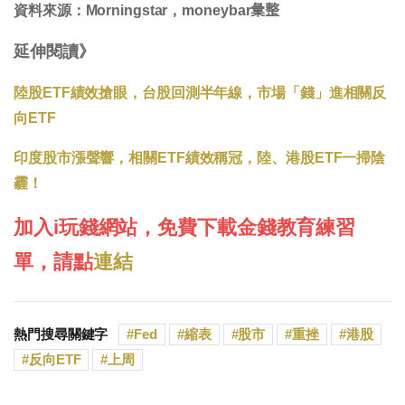
資料來源：Morningstar，moneybar𢑥整
延伸閱讀》
陸股ETF績效搶眼，台股回測半年線，市場「錢」進相關反
向ETF
印度股市漲聲響，相關ETF績效稱冠，陸、港股ETF一掃陰
霾！
加入i玩錢網站，免費下載金錢教育練習
單，請點
連結
熱門搜尋關鍵字
Fed
縮表
股市
重挫
港股
反向ETF
上周