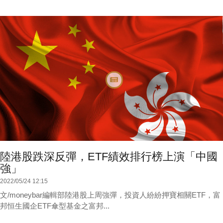
陸港股跌深反彈，ETF績效排行榜上演「中國
強」
2022/05/24 12:15
文/moneybar編輯部陸港股上周強彈，投資人紛紛押寶相關ETF，富
邦恒生國企ETF傘型基金之富邦...