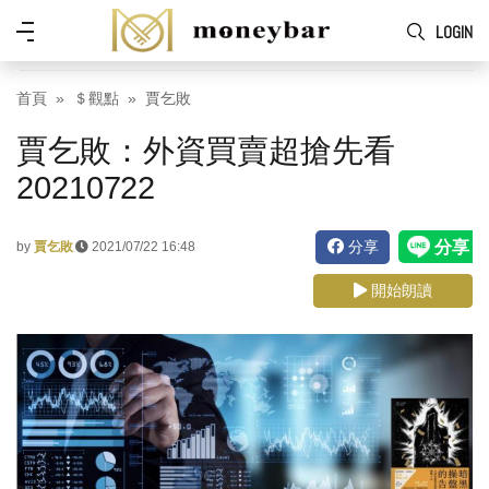
Skip to main content
功
LOGIN
能
表
首頁
＄觀點
賈乞敗
賈乞敗：外資買賣超搶先看
20210722
分享
by
賈乞敗
2021/07/22 16:48
開始朗讀