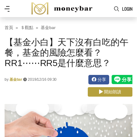
Skip to main content
功
LOGIN
能
表
首頁
＄觀點
基金bar
【基金小白】天下沒有白吃的午
餐，基金的風險怎麼看？
RR1⋯⋯RR5是什麼意思？
分享
by
基金bar
2019/12/16 09:30
開始朗讀