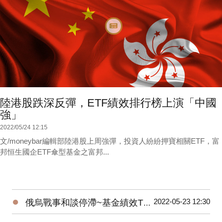
陸港股跌深反彈，ETF績效排行榜上演「中國
強」
2022/05/24 12:15
文/moneybar編輯部陸港股上周強彈，投資人紛紛押寶相關ETF，富
邦恒生國企ETF傘型基金之富邦...
●
2022-05-23 12:30
俄烏戰事和談停滯~基金績效TOP10，能源基金領漲！