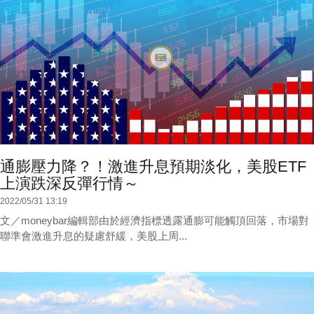
通膨壓力降？！激進升息預期淡化，美股ETF
上演跌深反彈行情～
2022/05/31 13:19
文／moneybar編輯部由於經濟指標透露通膨可能觸頂回落，市場對
聯準會激進升息的疑慮舒緩，美股上周...