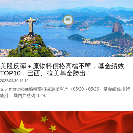
美股反彈＋原物料價格高檔不墜，基金績效
TOP10，巴西、拉美基金勝出！
2022/05/30 15:19
文／moneybar編輯部根據晨星單周（05/20～05/26）基金績效排行
統計，國內共核備1024...