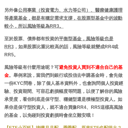
另外像
公用事業（投資電力、水力等公司）、醫療健康護理
等產業基金，都是有穩定需求支撐，在股票型基金中的波動
較小，所以風險等級為RR3。
至於股票、債券都有投資的
平衡型基金，風險等級也是
RR3
，如果股票比重比較高的話，風險等級就變成RR4或
RR5。
風險等級有什麼用途呢？可
避免投資人買到不適合自己的基
金
。舉例來說，當我們到銀行或投信去申購基金時，會先做
一份KYC問卷，除了個人基本資料外，也會詢問個人投資經
驗、投資期間、可容忍虧損幅度等問題，以便了解你的風險
承受度，看你到底是保守型、穩健型還是積極型投資人。如
果你是保守型投資人，就不適合買像RR4、RR5這樣高風險
的基金，以免碰到投資虧損時會坐立難安哦！
【ETF小百科】搞懂月月配、季季配，原來ETF也配很大？