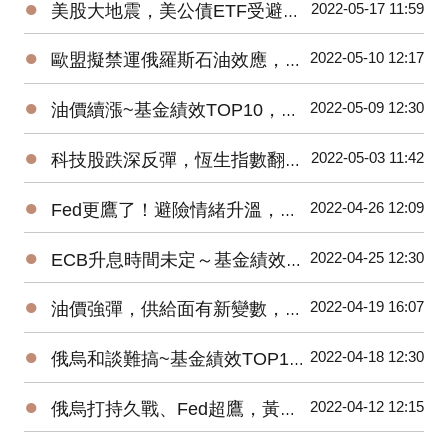
●
2022-05-17 11:59
美股大地震，美公債ETF受避險買盤青睞
●
2022-05-10 12:17
歐盟擬禁運俄羅斯石油效應，原油ETF績效衝第一
●
2022-05-09 12:30
油價續漲~基金績效TOP10，能源基金漲勢未歇！
●
2022-05-03 11:42
科技股跌深反彈，恆生指數翻紅，港股ETF一吐怨氣
●
2022-04-26 12:09
Fed更鷹了！避險情緒升溫，反向ETF躍市場主流
●
2022-04-25 12:30
ECB升息時間未定～基金績效TOP10，歐洲基金反彈！
●
2022-04-19 16:07
油價強彈，供給面有新變數，原油ETF績效遙遙領先
●
2022-04-18 12:30
俄烏和談難搞~基金績效TOP10，能源、金屬漲勢未歇！
●
2022-04-12 12:15
俄烏打持久戰、Fed超鷹，黃豆、美元ETF績優