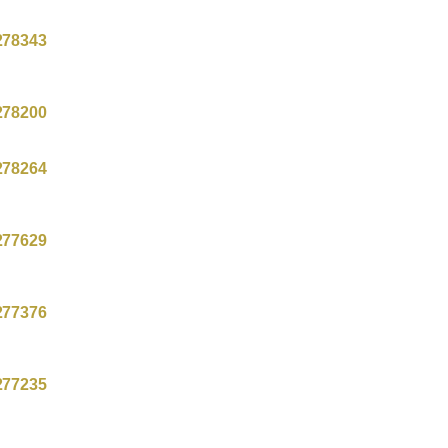
278343
278200
278264
277629
277376
277235