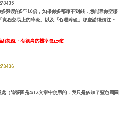
278435
多難度的5至10倍，如果做多都賺不到錢，怎能靠做空賺
「實務交易上的障礙」以及「心理障礙」那麼請繼續往下
話(提醒：有很高的機率會正確)
…
273406
圈處（這張圖是
4/13
文章中使用的，我只是多加了藍色圓圈