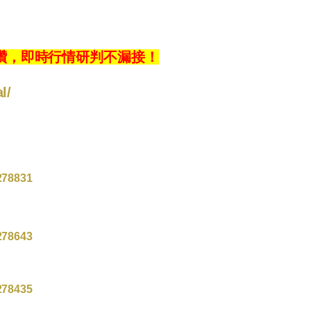
」按讚，即時行情研判不漏接！
l/
278831
278643
278435