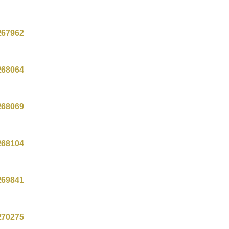
267962
268064
268069
268104
269841
270275