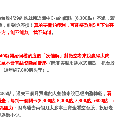
為台股4/29的跌就
接近圖中
C-a
的低點（
8,300
點）不遠，若
彈，軋到你停損！
真的要開始獲利，可能要熬到
5
月下旬甚
一方，能不能熬，我不知道
。
840
就開始回檔的這個「次佳解」對做空者來說贏得太簡
甚至不會有融資斷頭賣壓
（除非美股用跳水式崩跌，把台股
、
10
年線
7,800
將失守）。
,485
點，過去三個月買進的人整體來說已經由盈轉虧，
看
擂臺，每到一個關卡
(8,300
點
, 8,000
點
, 7,800
點
, 7600
點
…)
為阻力
：因為過去兩個月太多本土資金看空台股、投顧老
也為數不少。