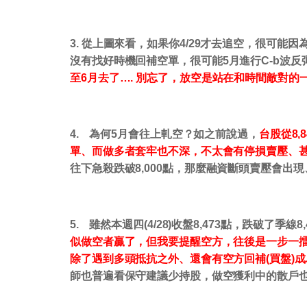
3.
從上圖來看，如果你
4/29
才去追空，很可能因
沒有找好時機回補空單，很可能
5
月進行
C-b
波反
至
6
月去了
….
別忘了，放空是站在和時間敵對的
4.
為何
5
月會往上軋空？如之前說過，
台股從
8,
單、而做多者套牢也不深，不太會有停損賣壓、
往下急殺跌破
8,000
點，那麼融資斷頭賣壓會出現
5.
雖然本週四
(4/28)
收盤
8,473
點，跌破了季線
8
似做空者贏了，但我要提醒空方，往後是一步一
除了遇到多頭抵抗之外、還會有空方回補
(
買盤
)
成
師也普遍看保守建議少持股，做空獲利中的散戶