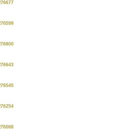
276677
276599
276800
276643
276545
276254
276068