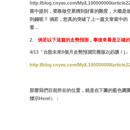
http://blog.cnyes.com/My/L100000000/article2
當中提到，要靠做空累積到財富的難度，大概是做
到錢呢？ 倘若，您真的突破了上一篇文章當中的
看…
2.
倘若以下這篇的走勢預測，事後來看是正確的
4/13
「台股未來
6
個月走勢預測完整版
2(
必讀！
)
」
http://blog.cnyes.com/My/L100000000/article2
那麼我們目前所在的位置，就是在下圖的藍色圓
標示
Here!
）：