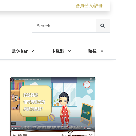
會員登入/註冊
退休bar
＄觀點
熱搜