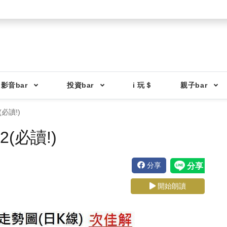
影音bar
投資bar
i 玩＄
親子bar
必讀!)
(必讀!)
分享
開始朗讀