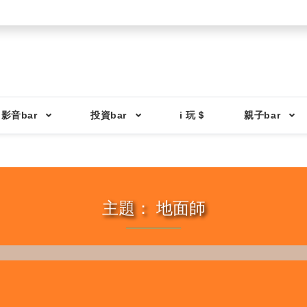
影音bar
投資bar
i 玩＄
親子bar
主題： 地面師