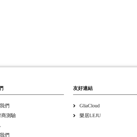
們
友好連結
我們
GliaCloud
財商測驗
樂居LEJU
A
我們