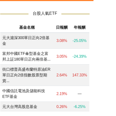
台股人氣ETF
基金名稱
日報酬
年報酬
元大滬深300單日正向2倍基
3.08%
-25.05%
金
富邦中國ETF傘型基金之富
3.05%
-24.39%
邦上証180單日正向兩倍基...
街口標普高盛布蘭特原油ER
單日正向2倍指數股票型期
2.64%
147.33%
貨...
中國信託電池及儲能科技
2.19%
—
ETF基金
元大台灣高股息基金
0.26%
-6.25%