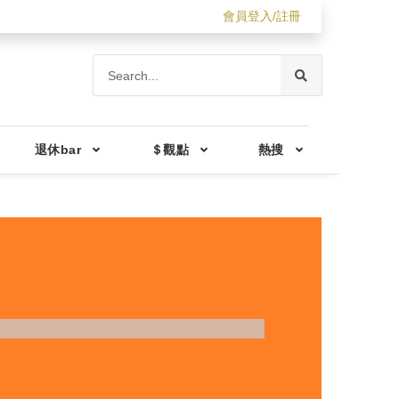
會員登入/註冊
退休bar
＄觀點
熱搜